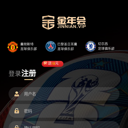
送
18
元
注册
登录